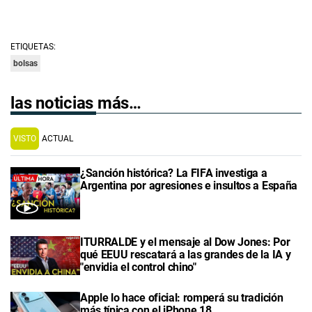
ETIQUETAS:
bolsas
las noticias más…
VISTO
ACTUAL
¿Sanción histórica? La FIFA investiga a
Argentina por agresiones e insultos a España
ITURRALDE y el mensaje al Dow Jones: Por
qué EEUU rescatará a las grandes de la IA y
"envidia el control chino"
Apple lo hace oficial: romperá su tradición
más típica con el iPhone 18