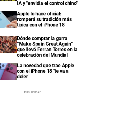
IA y "envidia el control chino"
Apple lo hace oficial:
romperá su tradición más
típica con el iPhone 18
Dónde comprar la gorra
“Make Spain Great Again”
que llevó Ferran Torres en la
celebración del Mundial
La novedad que trae Apple
con el iPhone 18 "te va a
doler"