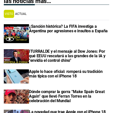
las noticias más…
VISTO
ACTUAL
¿Sanción histórica? La FIFA investiga a
Argentina por agresiones e insultos a España
ITURRALDE y el mensaje al Dow Jones: Por
qué EEUU rescatará a las grandes de la IA y
"envidia el control chino"
Apple lo hace oficial: romperá su tradición
más típica con el iPhone 18
Dónde comprar la gorra “Make Spain Great
Again” que llevó Ferran Torres en la
celebración del Mundial
La novedad que trae Apple con el iPhone 18