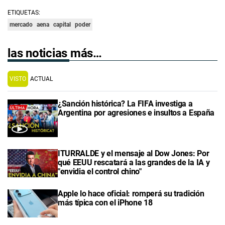
ETIQUETAS:
mercado
aena
capital
poder
las noticias más…
VISTO
ACTUAL
¿Sanción histórica? La FIFA investiga a
Argentina por agresiones e insultos a España
ITURRALDE y el mensaje al Dow Jones: Por
qué EEUU rescatará a las grandes de la IA y
"envidia el control chino"
Apple lo hace oficial: romperá su tradición
más típica con el iPhone 18