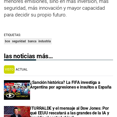
menores emisiones, sino en más inversión, más
seguridad, más innovación y mayor capacidad
para decidir su propio futuro.
ETIQUETAS:
bce
seguridad
banca
industria
las noticias más…
VISTO
ACTUAL
¿Sanción histórica? La FIFA investiga a
Argentina por agresiones e insultos a España
ITURRALDE y el mensaje al Dow Jones: Por
qué EEUU rescatará a las grandes de la IA y