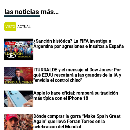
las noticias más…
VISTO
ACTUAL
¿Sanción histórica? La FIFA investiga a
Argentina por agresiones e insultos a España
ITURRALDE y el mensaje al Dow Jones: Por
qué EEUU rescatará a las grandes de la IA y
"envidia el control chino"
Apple lo hace oficial: romperá su tradición
más típica con el iPhone 18
Dónde comprar la gorra “Make Spain Great
Again” que llevó Ferran Torres en la
celebración del Mundial