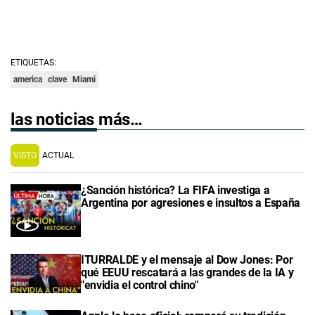
ETIQUETAS:
america
clave
Miami
las noticias más…
VISTO
ACTUAL
¿Sanción histórica? La FIFA investiga a
Argentina por agresiones e insultos a España
ITURRALDE y el mensaje al Dow Jones: Por
qué EEUU rescatará a las grandes de la IA y
"envidia el control chino"