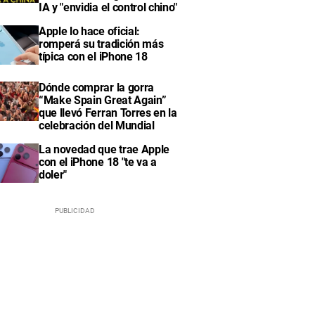
IA y "envidia el control chino"
Apple lo hace oficial:
romperá su tradición más
típica con el iPhone 18
Dónde comprar la gorra
“Make Spain Great Again”
que llevó Ferran Torres en la
celebración del Mundial
La novedad que trae Apple
con el iPhone 18 "te va a
doler"