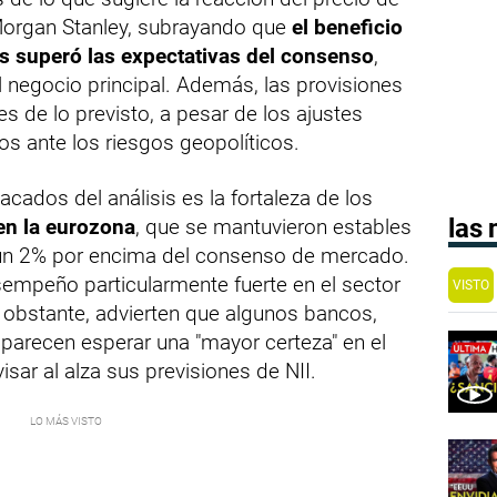
Morgan Stanley, subrayando que
el beneficio
es superó las expectativas del consenso
,
 negocio principal. Además, las provisiones
s de lo previsto, a pesar de los ajustes
s ante los riesgos geopolíticos.
ados del análisis es la fortaleza de los
las
en la eurozona
, que se mantuvieron estables
 un 2% por encima del consenso de mercado.
sempeño particularmente fuerte en el sector
VISTO
 obstante, advierten que algunos bancos,
parecen esperar una "mayor certeza" en el
sar al alza sus previsiones de NII.