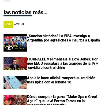
las noticias más…
VISTO
ACTUAL
¿Sanción histórica? La FIFA investiga a
Argentina por agresiones e insultos a España
ITURRALDE y el mensaje al Dow Jones: Por
qué EEUU rescatará a las grandes de la IA y
"envidia el control chino"
Apple lo hace oficial: romperá su tradición
más típica con el iPhone 18
Dónde comprar la gorra “Make Spain Great
Again” que llevó Ferran Torres en la