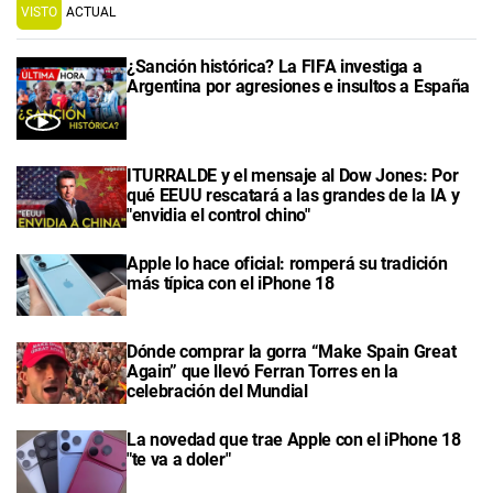
VISTO
ACTUAL
¿Sanción histórica? La FIFA investiga a
Argentina por agresiones e insultos a España
ITURRALDE y el mensaje al Dow Jones: Por
qué EEUU rescatará a las grandes de la IA y
"envidia el control chino"
Apple lo hace oficial: romperá su tradición
más típica con el iPhone 18
Dónde comprar la gorra “Make Spain Great
Again” que llevó Ferran Torres en la
celebración del Mundial
La novedad que trae Apple con el iPhone 18
"te va a doler"