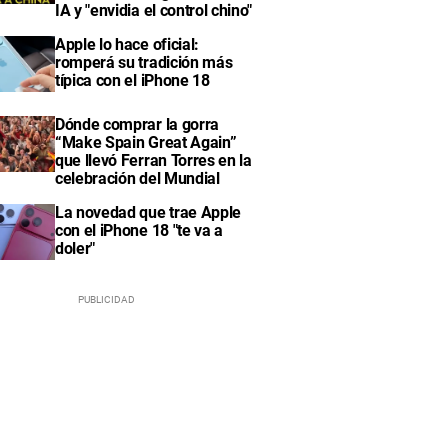
IA y "envidia el control chino"
Apple lo hace oficial:
romperá su tradición más
típica con el iPhone 18
Dónde comprar la gorra
“Make Spain Great Again”
que llevó Ferran Torres en la
celebración del Mundial
La novedad que trae Apple
con el iPhone 18 "te va a
doler"