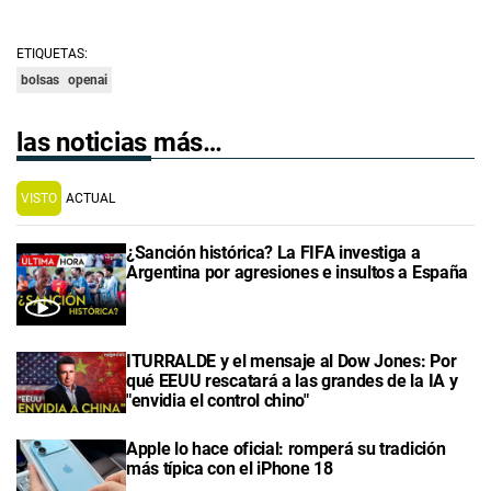
ETIQUETAS:
bolsas
openai
las noticias más…
VISTO
ACTUAL
¿Sanción histórica? La FIFA investiga a
Argentina por agresiones e insultos a España
ITURRALDE y el mensaje al Dow Jones: Por
qué EEUU rescatará a las grandes de la IA y
"envidia el control chino"
Apple lo hace oficial: romperá su tradición
más típica con el iPhone 18