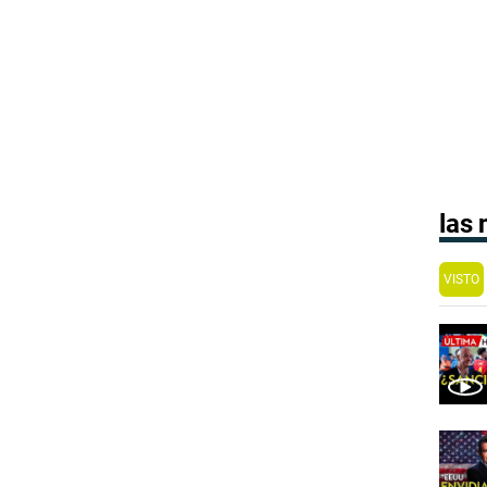
las
VISTO