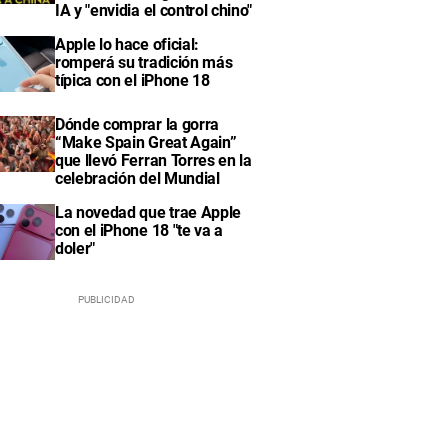
IA y "envidia el control chino"
Apple lo hace oficial:
romperá su tradición más
típica con el iPhone 18
Dónde comprar la gorra
“Make Spain Great Again”
que llevó Ferran Torres en la
celebración del Mundial
La novedad que trae Apple
con el iPhone 18 "te va a
doler"