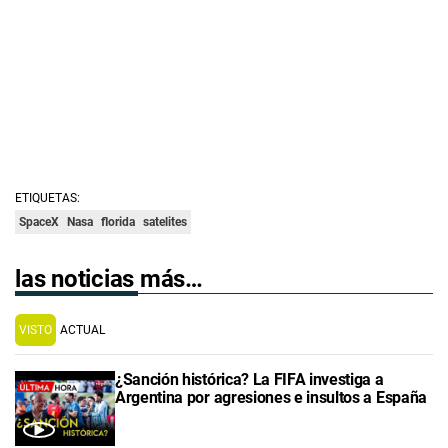
ETIQUETAS:
SpaceX
Nasa
florida
satelites
las noticias más…
VISTO
ACTUAL
¿Sanción histórica? La FIFA investiga a
Argentina por agresiones e insultos a España