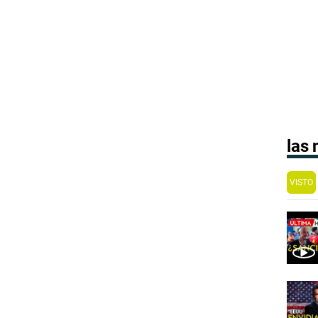
las
VISTO