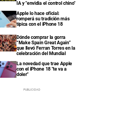
IA y "envidia el control chino"
Apple lo hace oficial:
romperá su tradición más
típica con el iPhone 18
Dónde comprar la gorra
“Make Spain Great Again”
que llevó Ferran Torres en la
celebración del Mundial
La novedad que trae Apple
con el iPhone 18 "te va a
doler"