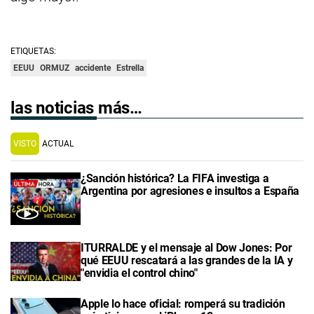
ETIQUETAS:
EEUU
ORMUZ
accidente
Estrella
las noticias más…
VISTO
ACTUAL
¿Sanción histórica? La FIFA investiga a
Argentina por agresiones e insultos a España
ITURRALDE y el mensaje al Dow Jones: Por
qué EEUU rescatará a las grandes de la IA y
"envidia el control chino"
Apple lo hace oficial: romperá su tradición