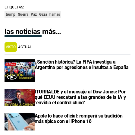
ETIQUETAS:
trump
Guerra
Paz
Gaza
hamas
las noticias más…
VISTO
ACTUAL
¿Sanción histórica? La FIFA investiga a
Argentina por agresiones e insultos a España
ITURRALDE y el mensaje al Dow Jones: Por
qué EEUU rescatará a las grandes de la IA y
"envidia el control chino"
Apple lo hace oficial: romperá su tradición
más típica con el iPhone 18