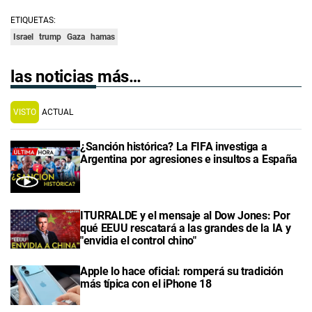
ETIQUETAS:
Israel
trump
Gaza
hamas
las noticias más…
VISTO
ACTUAL
¿Sanción histórica? La FIFA investiga a
Argentina por agresiones e insultos a España
ITURRALDE y el mensaje al Dow Jones: Por
qué EEUU rescatará a las grandes de la IA y
"envidia el control chino"
Apple lo hace oficial: romperá su tradición
más típica con el iPhone 18