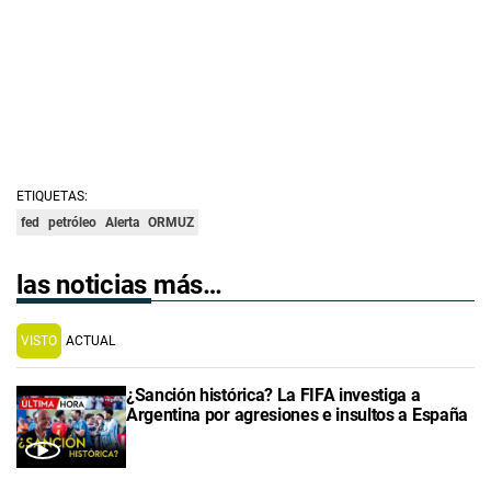
ETIQUETAS:
fed
petróleo
Alerta
ORMUZ
las noticias más…
VISTO
ACTUAL
¿Sanción histórica? La FIFA investiga a
Argentina por agresiones e insultos a España