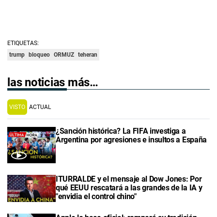
ETIQUETAS:
trump
bloqueo
ORMUZ
teheran
las noticias más…
VISTO
ACTUAL
¿Sanción histórica? La FIFA investiga a
Argentina por agresiones e insultos a España
ITURRALDE y el mensaje al Dow Jones: Por
qué EEUU rescatará a las grandes de la IA y
"envidia el control chino"