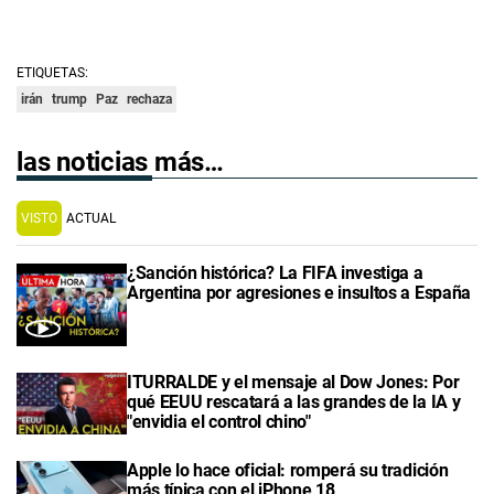
ETIQUETAS:
irán
trump
Paz
rechaza
las noticias más…
VISTO
ACTUAL
¿Sanción histórica? La FIFA investiga a
Argentina por agresiones e insultos a España
ITURRALDE y el mensaje al Dow Jones: Por
qué EEUU rescatará a las grandes de la IA y
"envidia el control chino"
Apple lo hace oficial: romperá su tradición
más típica con el iPhone 18