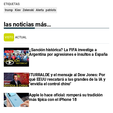
ETIQUETAS:
trump
Kiev
Zelenski
Alerta
patriots
las noticias más…
VISTO
ACTUAL
¿Sanción histórica? La FIFA investiga a
Argentina por agresiones e insultos a España
ITURRALDE y el mensaje al Dow Jones: Por
qué EEUU rescatará a las grandes de la IA y
"envidia el control chino"
Apple lo hace oficial: romperá su tradición
más típica con el iPhone 18