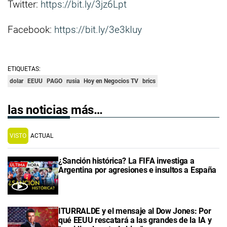
Twitter:
https://bit.ly/3jz6Lpt
Facebook:
https://bit.ly/3e3kIuy
ETIQUETAS:
dolar
EEUU
PAGO
rusia
Hoy en Negocios TV
brics
las noticias más…
VISTO
ACTUAL
¿Sanción histórica? La FIFA investiga a
Argentina por agresiones e insultos a España
ITURRALDE y el mensaje al Dow Jones: Por
qué EEUU rescatará a las grandes de la IA y