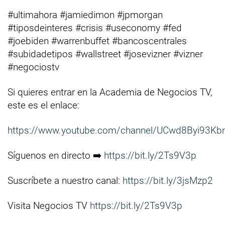
#ultimahora #jamiedimon #jpmorgan
#tiposdeinteres #crisis #useconomy #fed
#joebiden #warrenbuffet #bancoscentrales
#subidadetipos #wallstreet #josevizner #vizner
#negociostv
Si quieres entrar en la Academia de Negocios TV,
este es el enlace:
https://www.youtube.com/channel/UCwd8Byi93Kb
Síguenos en directo ➡️
https://bit.ly/2Ts9V3p
Suscríbete a nuestro canal:
https://bit.ly/3jsMzp2
Visita Negocios TV
https://bit.ly/2Ts9V3p