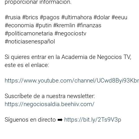
proporcionar información.
#rusia #brics #pagos #ultimahora #dolar #eeuu
#economia #putin #kremlin #finanzas
#politicamonetaria #negociostv
#noticiasenespañol
Si quieres entrar en la Academia de Negocios TV,
este es el enlace:
https://www.youtube.com/channel/UCwd8Byi93Kb
Suscríbete de a nuestra newsletter:
https://negociosaldia.beehiiv.com/
Síguenos en directo ➡️
https://bit.ly/2Ts9V3p