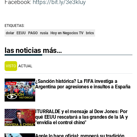
Facebook:
https://bit.ly/3e3kIuy
ETIQUETAS:
dolar
EEUU
PAGO
rusia
Hoy en Negocios TV
brics
las noticias más…
VISTO
ACTUAL
¿Sanción histórica? La FIFA investiga a
Argentina por agresiones e insultos a España
ITURRALDE y el mensaje al Dow Jones: Por
qué EEUU rescatará a las grandes de la IA y
"envidia el control chino"
Apple lo hace oficial: romperá su tradición