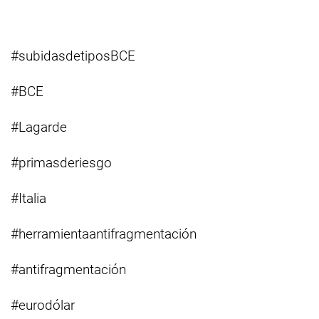
#subidasdetiposBCE
#BCE
#Lagarde
#primasderiesgo
#Italia
#herramientaantifragmentación
#antifragmentación
#eurodólar