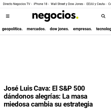
Directo Negocios TV -
iPhone 18 -
Wall Street y Dow Jones -
EEUU y Ceuta -
Co
geopolítica.
mercados.
dow jones.
empresas.
tecnolog
José Luis Cava: El S&P 500
dándonos alegrías: La masa
miedosa cambia su estrategia