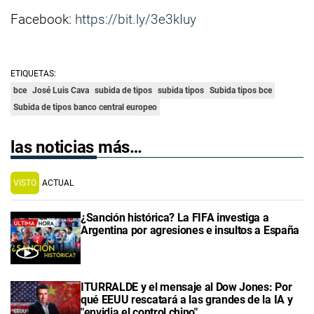
Facebook:
https://bit.ly/3e3kIuy
ETIQUETAS:
bce
José Luis Cava
subida de tipos
subida tipos
Subida tipos bce
Subida de tipos banco central europeo
las noticias más…
VISTO
ACTUAL
¿Sanción histórica? La FIFA investiga a
Argentina por agresiones e insultos a España
ITURRALDE y el mensaje al Dow Jones: Por
qué EEUU rescatará a las grandes de la IA y
"envidia el control chino"