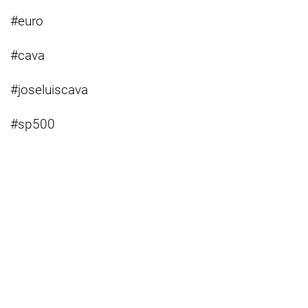
#euro
#cava
#joseluiscava
#sp500