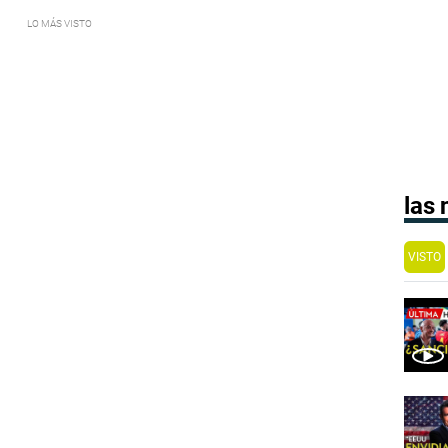
las
VISTO