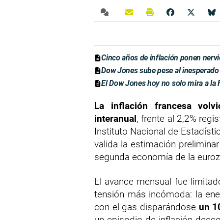
Cinco años de inflación ponen nervi
Dow Jones sube pese al inesperado
El Dow Jones hoy no solo mira a la F
La inflación francesa vol
interanual
, frente al 2,2% regi
Instituto Nacional de Estadíst
valida la estimación preliminar
segunda economía de la euroz
El avance mensual fue limita
tensión más incómoda: la ener
con el gas disparándose
un 1
un episodio de inflación desc