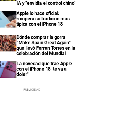
IA y "envidia el control chino"
Apple lo hace oficial:
romperá su tradición más
típica con el iPhone 18
Dónde comprar la gorra
“Make Spain Great Again”
que llevó Ferran Torres en la
celebración del Mundial
La novedad que trae Apple
con el iPhone 18 "te va a
doler"