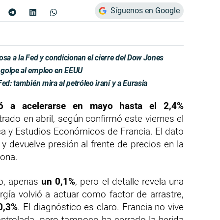
Síguenos en Google
osa a la Fed y condicionan el cierre del Dow Jones
 golpe al empleo en EEUU
ed: también mira al petróleo iraní y a Eurasia
vió a acelerarse en mayo hasta el 2,4%
strado en abril, según confirmó este viernes el
ica y Estudios Económicos de Francia. El dato
 y devuelve presión al frente de precios en la
ona.
do, apenas
un 0,1%
, pero el detalle revela una
gía volvió a actuar como factor de arrastre,
0,3%
. El diagnóstico es claro. Francia no vive
ontrolada, pero tampoco ha cerrado la herida