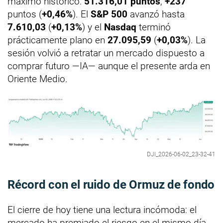
máximo histórico:
51.316,01 puntos
,
+237
puntos (
+0,46%
). El
S&P 500
avanzó hasta
7.610,03
(
+0,13%
) y el
Nasdaq
terminó
prácticamente plano en
27.095,59
(
+0,03%
). La
sesión volvió a retratar un mercado dispuesto a
comprar futuro —IA— aunque el presente arda en
Oriente Medio.
DJI_2026-06-02_23-32-41
Récord con el ruido de Ormuz de fondo
El cierre de hoy tiene una lectura incómoda: el
mercado ha premiado el riesgo en el mismo día