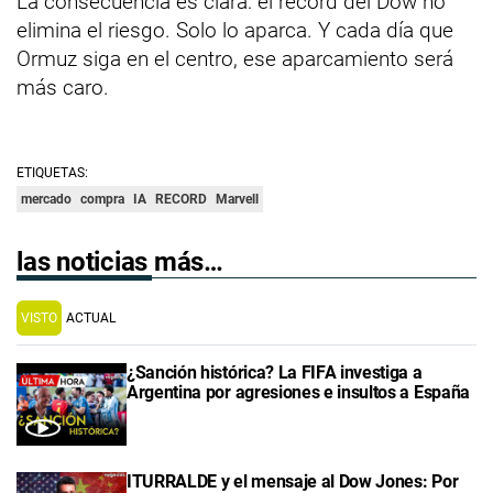
La consecuencia es clara: el récord del Dow no
elimina el riesgo. Solo lo aparca. Y cada día que
Ormuz siga en el centro, ese aparcamiento será
más caro.
ETIQUETAS:
mercado
compra
IA
RECORD
Marvell
las noticias más…
VISTO
ACTUAL
¿Sanción histórica? La FIFA investiga a
Argentina por agresiones e insultos a España
ITURRALDE y el mensaje al Dow Jones: Por