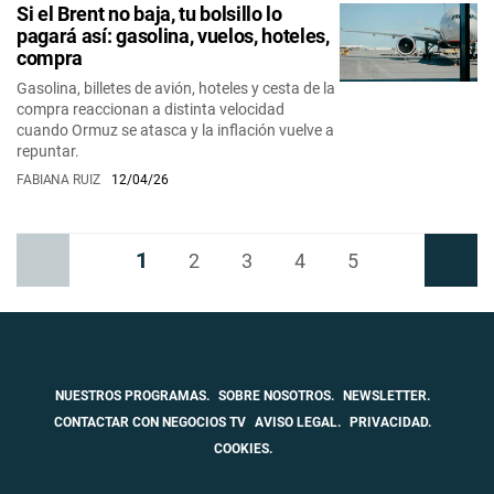
Si el Brent no baja, tu bolsillo lo
pagará así: gasolina, vuelos, hoteles,
compra
Gasolina, billetes de avión, hoteles y cesta de la
compra reaccionan a distinta velocidad
cuando Ormuz se atasca y la inflación vuelve a
repuntar.
FABIANA RUIZ
12/04/26
1
Anterior
2
3
4
5
Siguiente
NUESTROS PROGRAMAS.
SOBRE NOSOTROS.
NEWSLETTER.
CONTACTAR CON NEGOCIOS TV
AVISO LEGAL.
PRIVACIDAD.
COOKIES.