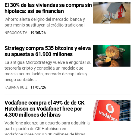
El 30% de las viviendas se compra sin
hipoteca: así se financian
iAhorro alerta del giro del mercado: banca y
patrimonio sustituyen al crédito tradicional.
NEGOCIOS.TV
19/05/26
Strategy compra 535 bitcoins y eleva
su apuesta a 61.900 millones
La antigua MicroStrategy vuelve a engordar su
tesorería cripto y consolida un modelo que
mezcla acumulación, mercado de capitales y
riesgo contable.…
FABIANA RUIZ
11/05/26
Vodafone compra el 49% de de CK
Hutchison en VodafoneThree por
4.300 millones de libras
Vodafone alcanza un acuerdo para adquirir la
participación de CK Hutchison en
VodafoneThree por 4.300 millones de libras,