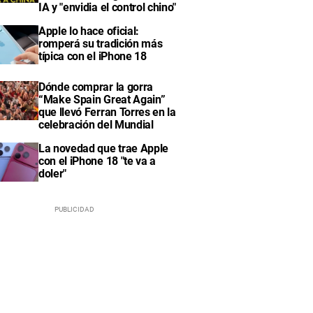
IA y "envidia el control chino"
Apple lo hace oficial:
romperá su tradición más
típica con el iPhone 18
Dónde comprar la gorra
“Make Spain Great Again”
que llevó Ferran Torres en la
celebración del Mundial
La novedad que trae Apple
con el iPhone 18 "te va a
doler"