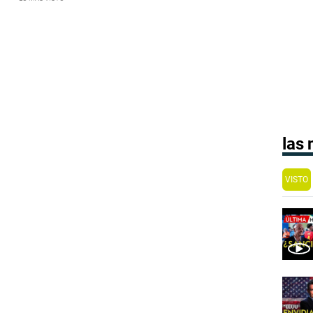
las
VISTO