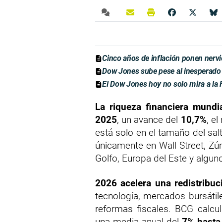
Cinco años de inflación ponen nervi
Dow Jones sube pese al inesperado
El Dow Jones hoy no solo mira a la F
La riqueza financiera mundi
2025
, un avance del
10,7%
, e
está solo en el tamaño del salt
únicamente en Wall Street, Zúr
Golfo, Europa del Este y algu
2026 acelera una redistribuc
tecnología, mercados bursátile
reformas fiscales. BCG calcul
una media anual del
7% hasta