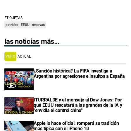
ETIQUETAS:
petróleo
EEUU
reservas
las noticias más…
VISTO
ACTUAL
¿Sanción histórica? La FIFA investiga a
Argentina por agresiones e insultos a España
ITURRALDE y el mensaje al Dow Jones: Por
qué EEUU rescatará a las grandes de la IA y
"envidia el control chino"
Apple lo hace oficial: romperá su tradición
más típica con el iPhone 18