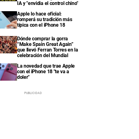
IA y "envidia el control chino"
Apple lo hace oficial:
romperá su tradición más
típica con el iPhone 18
Dónde comprar la gorra
“Make Spain Great Again”
que llevó Ferran Torres en la
celebración del Mundial
La novedad que trae Apple
con el iPhone 18 "te va a
doler"