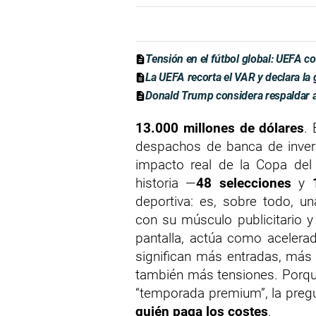
Tensión en el fútbol global: UEFA c
La UEFA recorta el VAR y declara la g
Donald Trump considera respaldar a
13.000 millones de dólares
. 
despachos de banca de invers
impacto real de la Copa de
historia —
48 selecciones
y
deportiva: es, sobre todo, un
con su músculo publicitario 
pantalla, actúa como acelera
significan más entradas, más
también más tensiones. Porq
“temporada premium”, la pregu
quién paga los costes
.