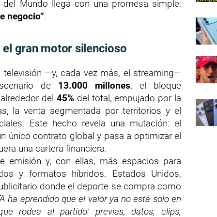
a del Mundo llega con una promesa simple:
de negocio”
.
 el gran motor silencioso
a televisión —y, cada vez más, el streaming—
escenario de
13.000 millones
, el bloque
 alrededor del
45%
del total, empujado por la
s, la venta segmentada por territorios y el
ales. Este hecho revela una mutación: el
 único contrato global y pasa a optimizar el
era una cartera financiera.
e emisión y, con ellas, más espacios para
ados y formatos híbridos. Estados Unidos,
blicitario donde el deporte se compra como
FA ha aprendido que el valor ya no está solo en
ue rodea al partido: previas, datos, clips,