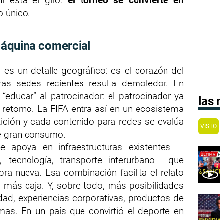
í está el giro:
el torneo se convierte en
o único.
áquina comercial
es un detalle geográfico: es el corazón del
ras sedes recientes resulta demoledor. En
“educar” al patrocinador: el patrocinador ya
las
 retorno. La FIFA entra así en un ecosistema
ición y cada contenido para redes se evalúa
VISTO
e gran consumo.
 apoya en infraestructuras existentes —
 tecnología, transporte interurbano— que
ra nueva. Esa combinación facilita el relato
o, más caja. Y, sobre todo, más posibilidades
dad, experiencias corporativas, productos de
mas. En un país que convirtió el deporte en