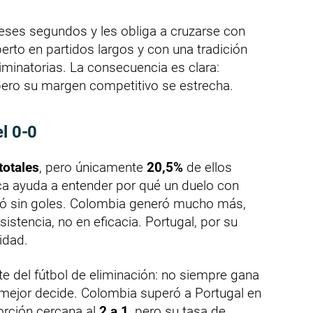
ueses segundos y les obliga a cruzarse con
erto en partidos largos y con una tradición
liminatorias. La consecuencia es clara:
pero su margen competitivo se estrecha.
l 0-0
totales
, pero únicamente
20,5%
de ellos
ica ayuda a entender por qué un duelo con
inó sin goles. Colombia generó mucho más,
sistencia, no en eficacia. Portugal, por su
idad.
e del fútbol de eliminación: no siempre gana
 mejor decide. Colombia superó a Portugal en
orción cercana al
2 a 1
, pero su tasa de