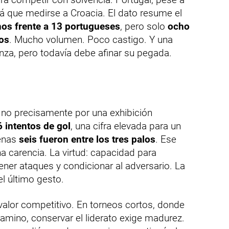
rá que medirse a Croacia. El dato resume el
os frente a 13 portugueses
, pero solo
ocho
bos
. Mucho volumen. Poco castigo. Y una
nza, pero todavía debe afinar su pegada.
no precisamente por una exhibición
6 intentos de gol
, una cifra elevada para un
penas
seis fueron entre los tres palos
. Ese
na carencia. La virtud: capacidad para
ener ataques y condicionar al adversario. La
el último gesto.
valor competitivo. En torneos cortos, donde
camino, conservar el liderato exige madurez.