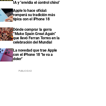
IA y "envidia el control chino"
Apple lo hace oficial:
romperá su tradición más
típica con el iPhone 18
Dónde comprar la gorra
“Make Spain Great Again”
que llevó Ferran Torres en la
celebración del Mundial
La novedad que trae Apple
con el iPhone 18 "te va a
doler"