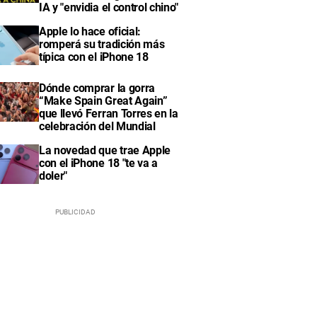
IA y "envidia el control chino"
Apple lo hace oficial:
romperá su tradición más
típica con el iPhone 18
Dónde comprar la gorra
“Make Spain Great Again”
que llevó Ferran Torres en la
celebración del Mundial
La novedad que trae Apple
con el iPhone 18 "te va a
doler"