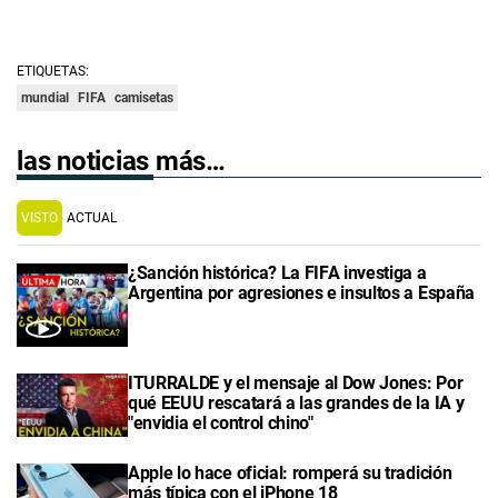
ETIQUETAS:
mundial
FIFA
camisetas
las noticias más…
VISTO
ACTUAL
¿Sanción histórica? La FIFA investiga a
Argentina por agresiones e insultos a España
ITURRALDE y el mensaje al Dow Jones: Por
qué EEUU rescatará a las grandes de la IA y
"envidia el control chino"
Apple lo hace oficial: romperá su tradición
más típica con el iPhone 18