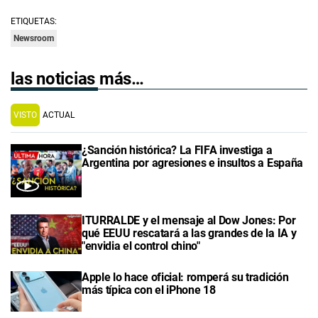
ETIQUETAS:
Newsroom
las noticias más…
VISTO
ACTUAL
¿Sanción histórica? La FIFA investiga a
Argentina por agresiones e insultos a España
ITURRALDE y el mensaje al Dow Jones: Por
qué EEUU rescatará a las grandes de la IA y
"envidia el control chino"
Apple lo hace oficial: romperá su tradición
más típica con el iPhone 18