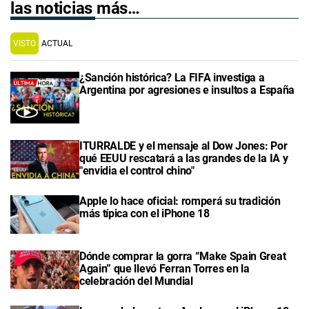
las noticias más…
VISTO
ACTUAL
¿Sanción histórica? La FIFA investiga a
Argentina por agresiones e insultos a España
ITURRALDE y el mensaje al Dow Jones: Por
qué EEUU rescatará a las grandes de la IA y
"envidia el control chino"
Apple lo hace oficial: romperá su tradición
más típica con el iPhone 18
Dónde comprar la gorra “Make Spain Great
Again” que llevó Ferran Torres en la
celebración del Mundial