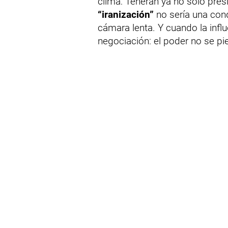
clima: Teherán ya no solo pres
“iranización”
no sería una conq
cámara lenta. Y cuando la infl
negociación: el poder no se pie