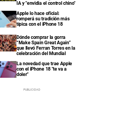
IA y "envidia el control chino"
Apple lo hace oficial:
romperá su tradición más
típica con el iPhone 18
Dónde comprar la gorra
“Make Spain Great Again”
que llevó Ferran Torres en la
celebración del Mundial
La novedad que trae Apple
con el iPhone 18 "te va a
doler"