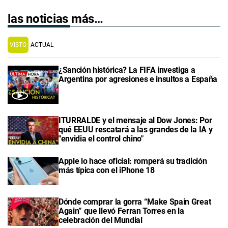
las noticias más…
VISTO
ACTUAL
¿Sanción histórica? La FIFA investiga a
Argentina por agresiones e insultos a España
ITURRALDE y el mensaje al Dow Jones: Por
qué EEUU rescatará a las grandes de la IA y
"envidia el control chino"
Apple lo hace oficial: romperá su tradición
más típica con el iPhone 18
Dónde comprar la gorra “Make Spain Great
Again” que llevó Ferran Torres en la
celebración del Mundial