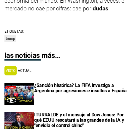
economía del mundo. En Washington, a veces, el
mercado no cae por cifras: cae por
dudas
.
ETIQUETAS:
trump
las noticias más…
VISTO
ACTUAL
¿Sanción histórica? La FIFA investiga a
Argentina por agresiones e insultos a España
ITURRALDE y el mensaje al Dow Jones: Por
qué EEUU rescatará a las grandes de la IA y
"envidia el control chino"