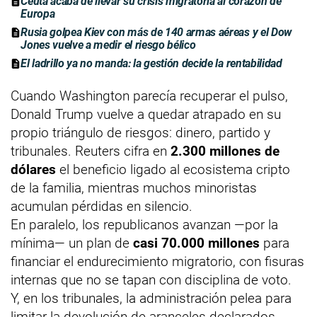
Ceuta acaba de llevar su crisis migratoria al corazón de
Europa
Rusia golpea Kiev con más de 140 armas aéreas y el Dow
Jones vuelve a medir el riesgo bélico
El ladrillo ya no manda: la gestión decide la rentabilidad
Cuando Washington parecía recuperar el pulso,
Donald Trump vuelve a quedar atrapado en su
propio triángulo de riesgos: dinero, partido y
tribunales. Reuters cifra en
2.300 millones de
dólares
el beneficio ligado al ecosistema cripto
de la familia, mientras muchos minoristas
acumulan pérdidas en silencio.
En paralelo, los republicanos avanzan —por la
mínima— un plan de
casi 70.000 millones
para
financiar el endurecimiento migratorio, con fisuras
internas que no se tapan con disciplina de voto.
Y, en los tribunales, la administración pelea para
limitar la devolución de aranceles declarados