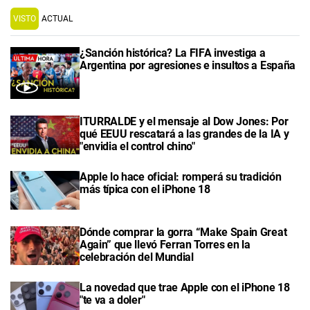
VISTO
ACTUAL
¿Sanción histórica? La FIFA investiga a
Argentina por agresiones e insultos a España
ITURRALDE y el mensaje al Dow Jones: Por
qué EEUU rescatará a las grandes de la IA y
"envidia el control chino"
Apple lo hace oficial: romperá su tradición
más típica con el iPhone 18
Dónde comprar la gorra “Make Spain Great
Again” que llevó Ferran Torres en la
celebración del Mundial
La novedad que trae Apple con el iPhone 18
"te va a doler"