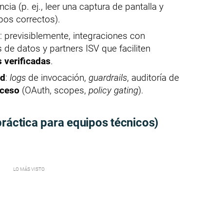
ia (p. ej., leer una captura de pantalla y
pos correctos).
: previsiblemente, integraciones con
 de datos y partners ISV que faciliten
 verificadas
.
ad
:
logs
de invocación,
guardrails
, auditoría de
cceso
(OAuth, scopes,
policy gating
).
práctica para equipos técnicos)