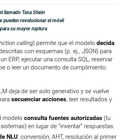
el llamado Tasa Shein
e pueden revolucionar el móvil
epara su mayor ruptura
nction calling
) permite que el modelo
decida
escritas con esquemas (p. ej., JSON) para
 un ERP, ejecutar una consulta SQL, reservar
nube o leer un documento de cumplimiento.
LLM deja de ser solo generativo y se vuelve
 para
secuenciar acciones
, leer resultados y
el modelo
consulta fuentes autorizadas
(tu
sistemas) en lugar de “inventar” respuestas.
 de NLU
: conversión, AHT, resolución al primer