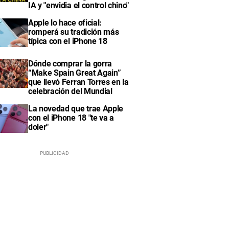
IA y "envidia el control chino"
Apple lo hace oficial:
romperá su tradición más
típica con el iPhone 18
Dónde comprar la gorra
“Make Spain Great Again”
que llevó Ferran Torres en la
celebración del Mundial
La novedad que trae Apple
con el iPhone 18 "te va a
doler"