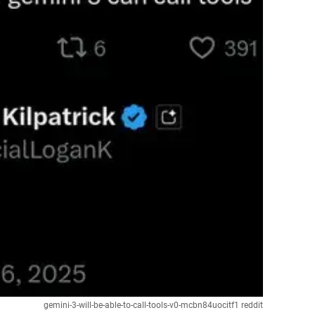
gemini-3-will-be-able-to-call-tools-v0-mcbn84uocitf1 reddit