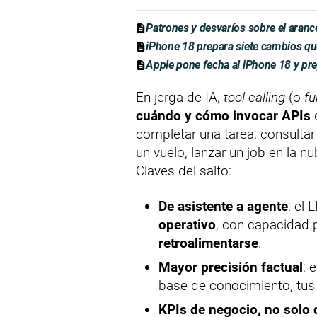
Patrones y desvaríos sobre el aranc
iPhone 18 prepara siete cambios qu
Apple pone fecha al iPhone 18 y pr
En jerga de IA,
tool calling
(o
fu
cuándo y cómo invocar APIs
d
completar una tarea: consultar
un vuelo, lanzar un job en la 
Claves del salto:
De asistente a agente
: el 
operativo
, con capacidad
retroalimentarse
.
Mayor precisión factual
: 
base de conocimiento, tus 
KPIs de negocio, no solo