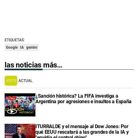
ETIQUETAS:
Google
IA
gemini
las noticias más…
VISTO
ACTUAL
¿Sanción histórica? La FIFA investiga a
Argentina por agresiones e insultos a España
ITURRALDE y el mensaje al Dow Jones: Por
qué EEUU rescatará a las grandes de la IA y
"envidia el control chino"