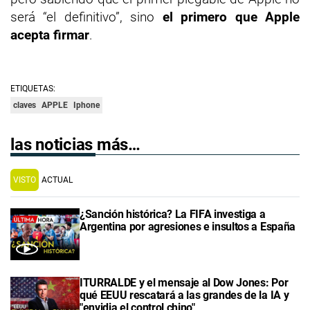
será “el definitivo”, sino
el primero que Apple
acepta firmar
.
ETIQUETAS:
claves
APPLE
Iphone
las noticias más…
VISTO
ACTUAL
¿Sanción histórica? La FIFA investiga a
Argentina por agresiones e insultos a España
ITURRALDE y el mensaje al Dow Jones: Por
qué EEUU rescatará a las grandes de la IA y
"envidia el control chino"