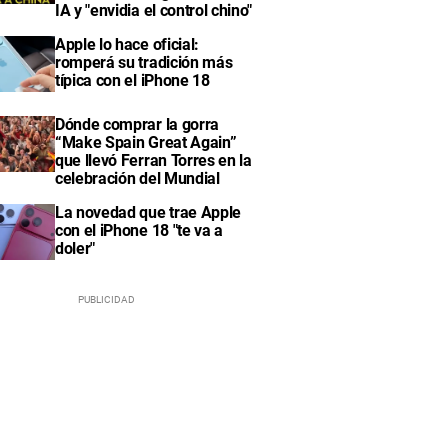
IA y "envidia el control chino"
Apple lo hace oficial:
romperá su tradición más
típica con el iPhone 18
Dónde comprar la gorra
“Make Spain Great Again”
que llevó Ferran Torres en la
celebración del Mundial
La novedad que trae Apple
con el iPhone 18 "te va a
doler"