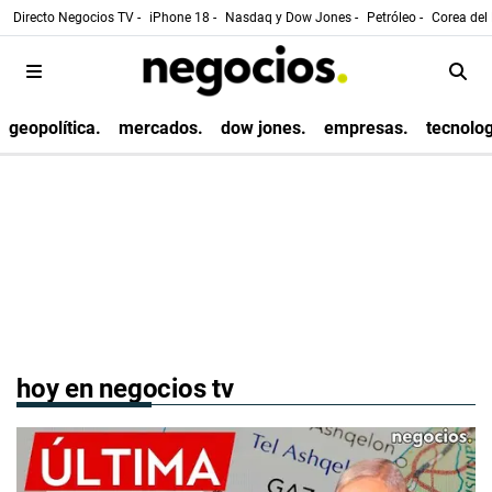
Directo Negocios TV -
iPhone 18 -
Nasdaq y Dow Jones -
Petróleo -
Corea del 
geopolítica.
mercados.
dow jones.
empresas.
tecnolog
hoy en negocios tv