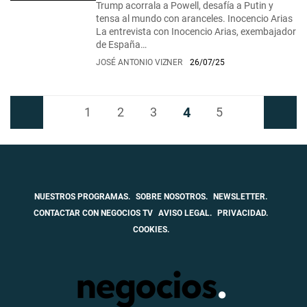
Trump acorrala a Powell, desafía a Putin y
tensa al mundo con aranceles. Inocencio Arias
La entrevista con Inocencio Arias, exembajador
de España…
JOSÉ ANTONIO VIZNER
26/07/25
4
Anterior
1
2
3
5
Siguiente
NUESTROS PROGRAMAS.
SOBRE NOSOTROS.
NEWSLETTER.
CONTACTAR CON NEGOCIOS TV
AVISO LEGAL.
PRIVACIDAD.
COOKIES.