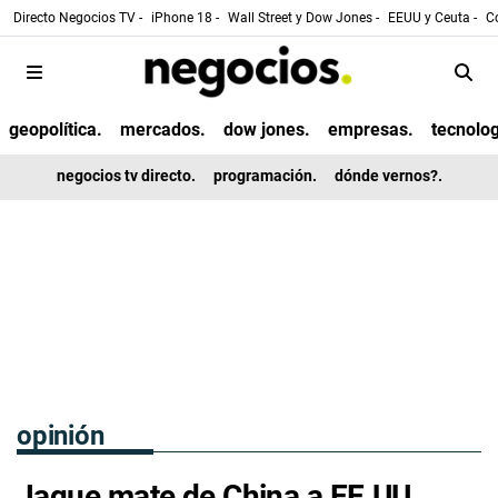
Directo Negocios TV -
iPhone 18 -
Wall Street y Dow Jones -
EEUU y Ceuta -
Co
geopolítica.
mercados.
dow jones.
empresas.
tecnolog
negocios tv directo.
programación.
dónde vernos?.
opinión
Jaque mate de China a EE.UU.,