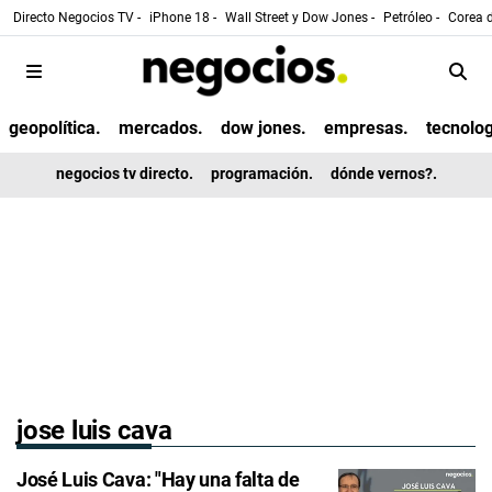
Directo Negocios TV -
iPhone 18 -
Wall Street y Dow Jones -
Petróleo -
Corea d
geopolítica.
mercados.
dow jones.
empresas.
tecnolog
negocios tv directo.
programación.
dónde vernos?.
jose luis cava
José Luis Cava: "Hay una falta de