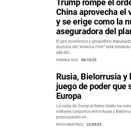
Trump rompe el ord
China aprovecha el 
y se erige como la 
aseguradora del pla
El giro económico y geopolítico impulsad
doctrina del “America First” está tenien
allá del…
FABIANA RUIZ
06/10/25
Rusia, Bielorrusia y 
juego de poder que 
Europa
La visita de Trump al Reino Unido ha coin
militares conjuntos entre Rusia y Bielorr
preocupación en…
ROCIO MARTÍNEZ
22/09/25