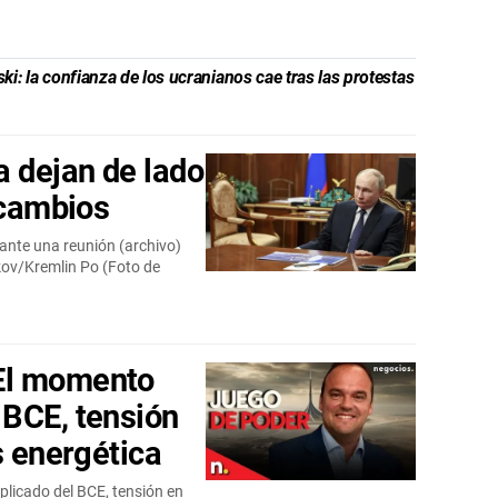
: la confianza de los ucranianos cae tras las protestas
a dejan de lado
rcambios
rante una reunión (archivo)
ov/Kremlin Po (Foto de
El momento
BCE, tensión
s energética
icado del BCE, tensión en