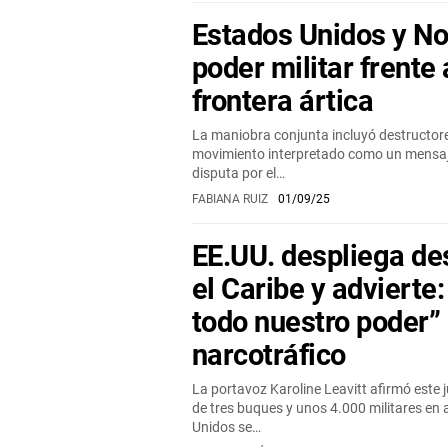
Estados Unidos y N
poder militar frente 
frontera ártica
La maniobra conjunta incluyó destructore
movimiento interpretado como un mensaj
disputa por el…
FABIANA RUIZ
01/09/25
EE.UU. despliega de
el Caribe y advierte
todo nuestro poder” 
narcotráfico
La portavoz Karoline Leavitt afirmó este j
de tres buques y unos 4.000 militares en 
Unidos se…