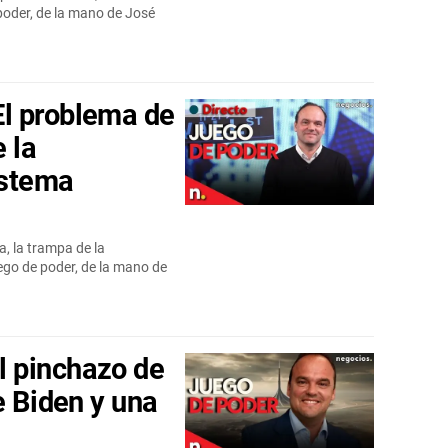
 poder, de la mano de José
l problema de
 la
istema
 la trampa de la
ego de poder, de la mano de
 pinchazo de
e Biden y una