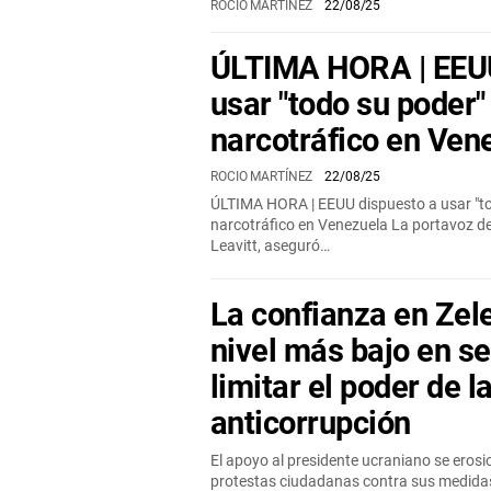
ROCIO MARTÍNEZ
22/08/25
ÚLTIMA HORA | EEUU
usar "todo su poder"
narcotráfico en Ven
ROCIO MARTÍNEZ
22/08/25
ÚLTIMA HORA | EEUU dispuesto a usar "tod
narcotráfico en Venezuela La portavoz de
Leavitt, aseguró…
La confianza en Zele
nivel más bajo en s
limitar el poder de 
anticorrupción
El apoyo al presidente ucraniano se erosi
protestas ciudadanas contra sus medidas