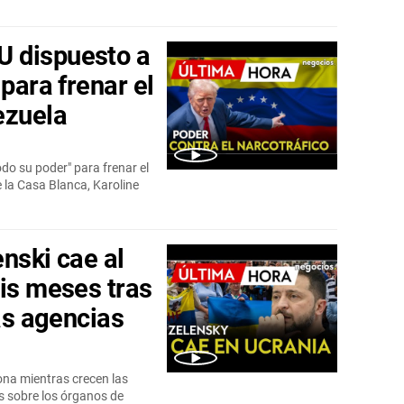
 dispuesto a
 para frenar el
ezuela
o su poder" para frenar el
 la Casa Blanca, Karoline
nski cae al
eis meses tras
las agencias
ona mientras crecen las
 sobre los órganos de