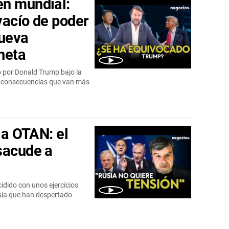
en mundial:
vacío de poder
nueva
neta
o por Donald Trump bajo la
do consecuencias que van más
la OTAN: el
sacude a
cidido con unos ejercicios
usia que han despertado