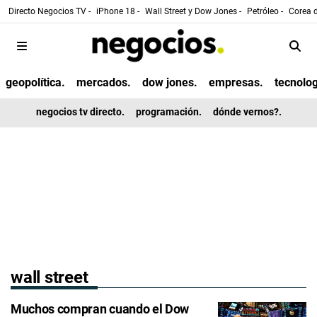
Directo Negocios TV -
iPhone 18 -
Wall Street y Dow Jones -
Petróleo -
Corea d
geopolítica.
mercados.
dow jones.
empresas.
tecnolog
negocios tv directo.
programación.
dónde vernos?.
wall street
Muchos compran cuando el Dow